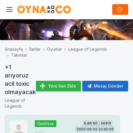
Anasayfa
İlanlar
Oyunlar
League of Legends
Takımlar
+1
arıyoruz
acil toxic
Yeni İlan Ekle
Mesaj Gönder
olmayacak
League of
Legends
DexDexx
İLAN NO : 56819
2025-08-02 23:43:09