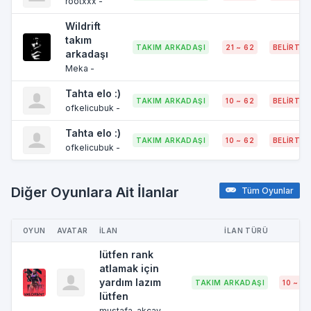
rootxxx -
Wildrift
takım
TAKIM ARKADAŞI
21 ~ 62
BELIRTIL
arkadaşı
Meka -
Tahta elo :)
TAKIM ARKADAŞI
10 ~ 62
BELIRTIL
ofkelicubuk -
Tahta elo :)
TAKIM ARKADAŞI
10 ~ 62
BELIRTIL
ofkelicubuk -
Diğer Oyunlara Ait İlanlar
Tüm Oyunlar
OYUN
AVATAR
İLAN
İLAN TÜRÜ
YA
lütfen rank
atlamak için
yardım lazım
TAKIM ARKADAŞI
10 ~ 62
lütfen
mustafa-akcay -