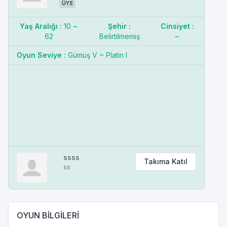
ÜYE
Yaş Aralığı :
10 ~
Şehir :
Cinsiyet :
62
Belirtilmemiş
~
Oyun Seviye :
Gümüş V ~ Platin I
ssss
Takıma Katıl
ss
OYUN BİLGİLERİ