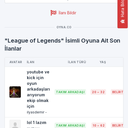
Hata Bildir
İlanı Bildir
OYNA.CO
"League of Legends" İsimli Oyuna Ait Son
İlanlar
AVATAR
İLAN
İLAN TÜRÜ
YAŞ
youtube ve
kick için
oyun
arkadaşları
TAKIM ARKADAŞI
20 ~ 32
BELIRTIL
arıyorum
ekip olmak
için
ilyasdemir -
lol 1 lazım
TAKIM ARKADAŞI
10 ~ 62
BELIRTIL