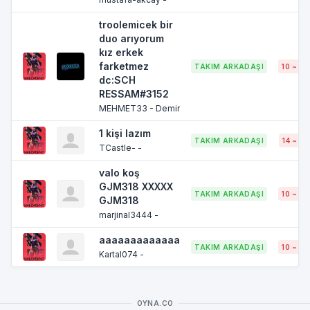
troolemicek bir
duo arıyorum
kız erkek
farketmez
TAKIM ARKADAŞI
10 ~ 62
dc:SCH
RESSAM#3152
MEHMET33 - Demir
1 kişi lazım
TAKIM ARKADAŞI
14 ~ 62
TCastle- -
valo koş
GJM318 XXXXX
TAKIM ARKADAŞI
10 ~ 62
GJM318
marjinal3444 -
aaaaaaaaaaaaa
TAKIM ARKADAŞI
10 ~ 62
Kartal074 -
OYNA.CO