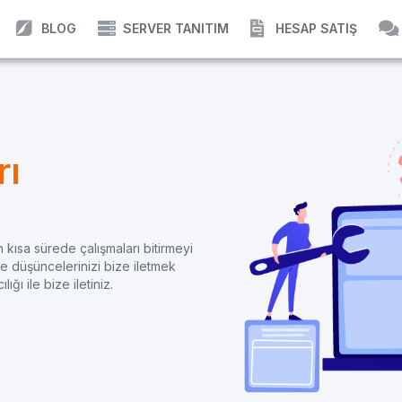
BLOG
SERVER TANITIM
HESAP SATIŞ
rı
n kısa sürede çalışmaları bitirmeyi
ve düşüncelerinizi bize iletmek
ığı ile bize iletiniz.