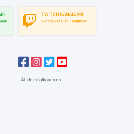
RI
TWITCH KANALLARI
ları
Twitch Kanalları Tanıtımları
destek@oyna.co