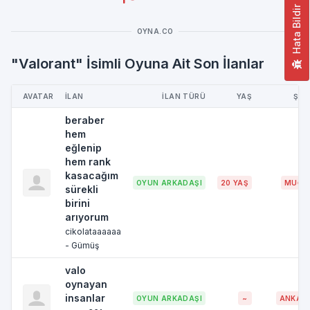
Hata Bildir
OYNA.CO
"Valorant" İsimli Oyuna Ait Son İlanlar
AVATAR
İLAN
İLAN TÜRÜ
YAŞ
ŞEH
beraber
hem
eğlenip
hem rank
kasacağım
OYUN ARKADAŞI
20 YAŞ
MUĞL
sürekli
birini
arıyorum
cikolataaaaaa
- Gümüş
valo
oynayan
insanlar
OYUN ARKADAŞI
~
ANKAR