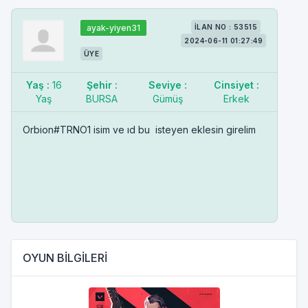
ayak-yiyen31
İLAN NO : 53515
2024-06-11 01:27:49
ÜYE
Yaş :
16
Şehir :
Seviye :
Cinsiyet :
Yaş
BURSA
Gümüş
Erkek
Orbion#TRNO1 isim ve ıd bu isteyen eklesin girelim
OYUN BİLGİLERİ