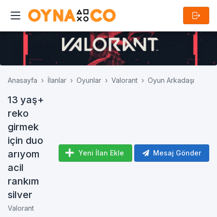
Anasayfa
İlanlar
Oyunlar
Valorant
Oyun Arkadaşı
13 yaş+
reko
girmek
için duo
arıyom
Yeni İlan Ekle
Mesaj Gönder
acil
rankım
silver
Valorant