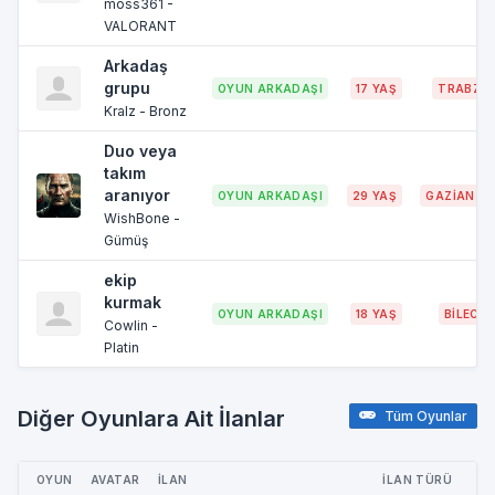
moss361 -
VALORANT
Arkadaş
grupu
OYUN ARKADAŞI
17 YAŞ
TRABZO
Kralz - Bronz
Duo veya
takım
aranıyor
OYUN ARKADAŞI
29 YAŞ
GAZİANTE
WishBone -
Gümüş
ekip
kurmak
OYUN ARKADAŞI
18 YAŞ
BİLECİK
Cowlin -
Platin
Diğer Oyunlara Ait İlanlar
Tüm Oyunlar
OYUN
AVATAR
İLAN
İLAN TÜRÜ