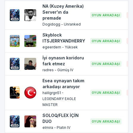
NA (Kuzey Amerika)
Server'ın da
OYUN ARKADAŞI
32
premade
Dogidogg - Unranked
Skyblock
ITSJERRYANDHERRY
OYUN ARKADAŞI
25
egeerdem - Yüksek
İyi oynasın koridoru
fark etmez
OYUN ARKADAŞI
35
radres - Gümüş IV
Esea oynayan takım
arkadaşı aranıyor
halilgrgn51 -
OYUN ARKADAŞI
30
LEGENDARY EAGLE
MASTER
SOLOQ/FLEX İÇİN
DUO
OYUN ARKADAŞI
elmira - Platin IV