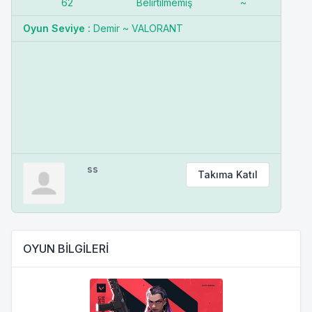
62
Belirtilmemiş
~
Oyun Seviye :
Demir ~ VALORANT
ss
Takıma Katıl
OYUN BİLGİLERİ