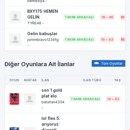
berkeziya -
BXY175 HEMEN
GELİN
TAKIM ARKADAŞI
18 ~ 46
BELI
TYRE48 -
Gelin babuşlar
jommbravo1234fg
TAKIM ARKADAŞI
10 ~ 62
BELI
-
Diğer Oyunlara Ait İlanlar
Tüm Oyunlar
OYUN
AVATAR
İLAN
İLAN TÜRÜ
YAŞ
son 1 gold
plat elo
TAKIM ARKADAŞI
10 ~ 62
B
batuhan4334
-
lol flex 5.
arıyoruz
düzenli