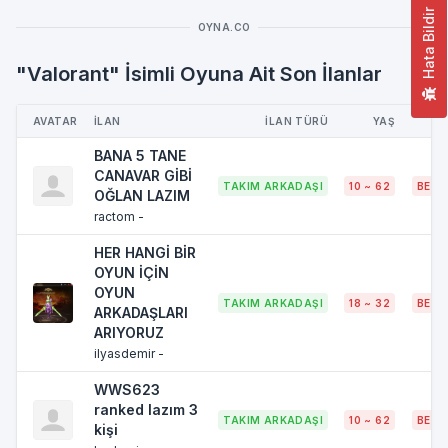
Hata Bildir
OYNA.CO
"Valorant" İsimli Oyuna Ait Son İlanlar
AVATAR
İLAN
İLAN TÜRÜ
YAŞ
BANA 5 TANE
CANAVAR GİBİ
TAKIM ARKADAŞI
10 ~ 62
BELI
OĞLAN LAZIM
ractom -
HER HANGİ BİR
OYUN İÇİN
OYUN
TAKIM ARKADAŞI
18 ~ 32
BELI
ARKADAŞLARI
ARIYORUZ
ilyasdemir -
WWS623
ranked lazım 3
TAKIM ARKADAŞI
10 ~ 62
BELI
kişi