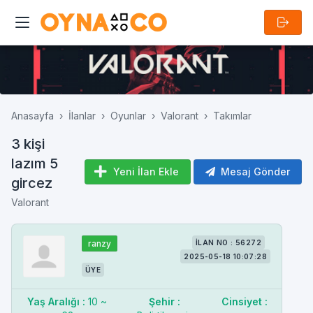
Anasayfa
İlanlar
Oyunlar
Valorant
Takımlar
3 kişi
lazım 5
Yeni İlan Ekle
Mesaj Gönder
gircez
Valorant
ranzy
İLAN NO : 56272
2025-05-18 10:07:28
ÜYE
Yaş Aralığı :
10 ~
Şehir :
Cinsiyet :