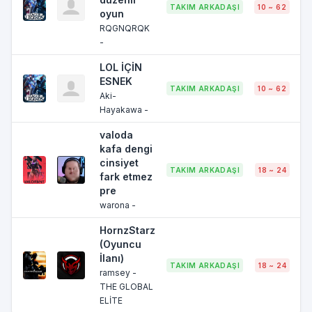
TAKIM ARKADAŞI
10 ~ 62
B
oyun
RQGNQRQK
-
LOL İÇİN
ESNEK
TAKIM ARKADAŞI
10 ~ 62
B
Aki-
Hayakawa -
valoda
kafa dengi
cinsiyet
TAKIM ARKADAŞI
18 ~ 24
B
fark etmez
pre
warona -
HornzStarz
(Oyuncu
İlanı)
TAKIM ARKADAŞI
18 ~ 24
ramsey -
THE GLOBAL
ELİTE