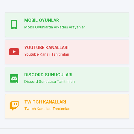
MOBİL OYUNLAR
Mobil Oyunlarda Arkadaş Arayanlar
YOUTUBE KANALLARI
Youtube Kanalı Tanıtımları
DISCORD SUNUCULARI
Discord Sunucusu Tanıtımları
TWITCH KANALLARI
Twitch Kanalları Tanıtımları