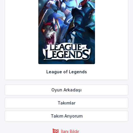
League of Legends
Oyun Arkadaşı
Takımlar
Takım Arıyorum
İlanı Bildir