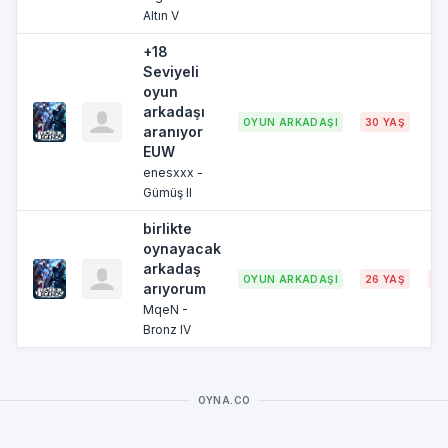
Altın V
+18
Seviyeli
oyun
arkadaşı
OYUN ARKADAŞI
30 YAŞ
S
aranıyor
EUW
enesxxx -
Gümüş II
birlikte
oynayacak
arkadaş
OYUN ARKADAŞI
26 YAŞ
S
arıyorum
MqeN -
Bronz IV
OYNA.CO