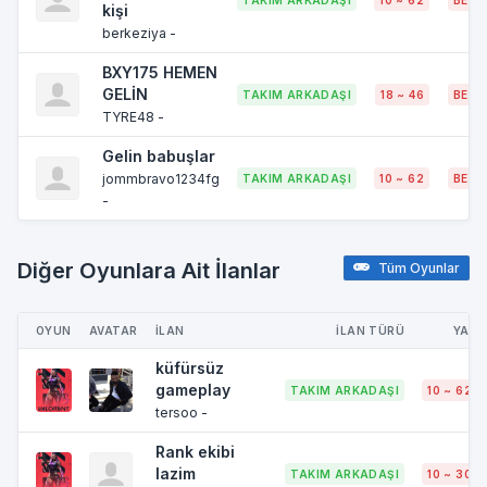
kişi
berkeziya -
BXY175 HEMEN
GELİN
TAKIM ARKADAŞI
18 ~ 46
BELI
TYRE48 -
Gelin babuşlar
jommbravo1234fg
TAKIM ARKADAŞI
10 ~ 62
BELI
-
Diğer Oyunlara Ait İlanlar
Tüm Oyunlar
OYUN
AVATAR
İLAN
İLAN TÜRÜ
YAŞ
küfürsüz
gameplay
TAKIM ARKADAŞI
10 ~ 62
tersoo -
Rank ekibi
lazim
TAKIM ARKADAŞI
10 ~ 30