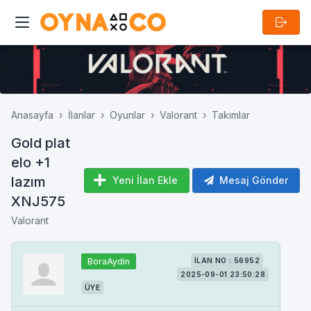
Anasayfa
İlanlar
Oyunlar
Valorant
Takımlar
Gold plat
elo +1
lazım
Yeni İlan Ekle
Mesaj Gönder
XNJ575
Valorant
BoraAydin
İLAN NO : 56952
2025-09-01 23:50:28
ÜYE