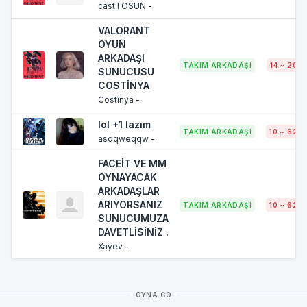
castTOSUN -
VALORANT
OYUN
ARKADAŞI
TAKIM ARKADAŞI
14 ~ 20
SUNUCUSU
COSTİNYA
Costinya -
lol +1 lazım
TAKIM ARKADAŞI
10 ~ 62
asdqweqqw -
FACEİT VE MM
OYNAYACAK
ARKADAŞLAR
ARIYORSANIZ
TAKIM ARKADAŞI
10 ~ 62
SUNUCUMUZA
DAVETLİSİNİZ .
Xayev -
OYNA.CO