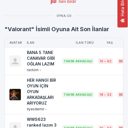
Hata Bildir
İlanı Bildir
OYNA.CO
"Valorant" İsimli Oyuna Ait Son İlanlar
AVATAR
İLAN
İLAN TÜRÜ
YAŞ
BANA 5 TANE
CANAVAR GİBİ
TAKIM ARKADAŞI
10 ~ 62
BELI
OĞLAN LAZIM
ractom -
HER HANGİ BİR
OYUN İÇİN
OYUN
TAKIM ARKADAŞI
18 ~ 32
BELI
ARKADAŞLARI
ARIYORUZ
ilyasdemir -
WWS623
ranked lazım 3
TAKIM ARKADAŞI
10 ~ 62
BELI