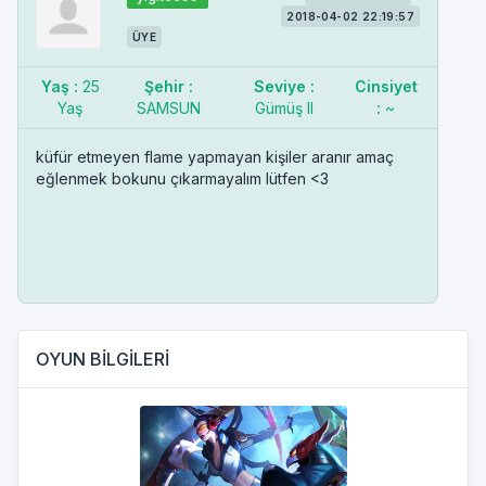
2018-04-02 22:19:57
ÜYE
Yaş :
25
Şehir :
Seviye :
Cinsiyet
Yaş
SAMSUN
Gümüş II
:
~
küfür etmeyen flame yapmayan kişiler aranır amaç
eğlenmek bokunu çıkarmayalım lütfen <3
OYUN BİLGİLERİ