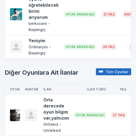
öğretebilecek
birini
OYUN ARKADAŞI
21 YAŞ
ANTAL
arıyorum
berkocem -
Başlangıç
Yeniyim
Ordinaryüs -
OYUN ARKADAŞI
24 YAŞ
İZ
Başlangıç
Diğer Oyunlara Ait İlanlar
Tüm Oyunlar
OYUN
AVATAR
İLAN
İLAN TÜRÜ
YAŞ
Orta
derecede
oyun bilgim
OYUN ARKADAŞI
27 YAŞ
İ
var,yalnızım
GriSekiz -
Unranked