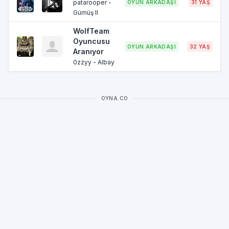
patarooper -
OYUN ARKADAŞI
31 YAŞ
Gümüş II
WolfTeam
Oyuncusu
OYUN ARKADAŞI
32 YAŞ
E
Aranıyor
0zzyy - Albay
OYNA.CO