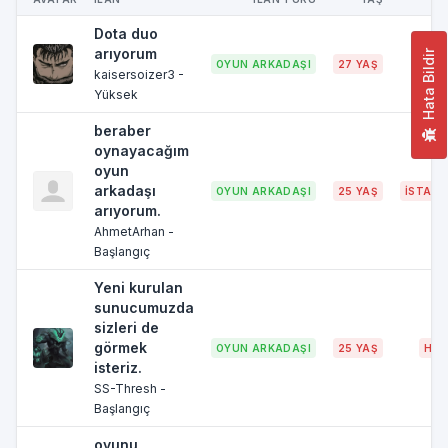
Dota duo
arıyorum
Hata Bildir
OYUN ARKADAŞI
27 YAŞ
ADA
kaisersoizer3 -
Yüksek
beraber
oynayacağım
oyun
arkadaşı
OYUN ARKADAŞI
25 YAŞ
İSTANB
arıyorum.
AhmetArhan -
Başlangıç
Yeni kurulan
sunucumuzda
sizleri de
görmek
OYUN ARKADAŞI
25 YAŞ
HAT
isteriz.
SS-Thresh -
Başlangıç
oyunu