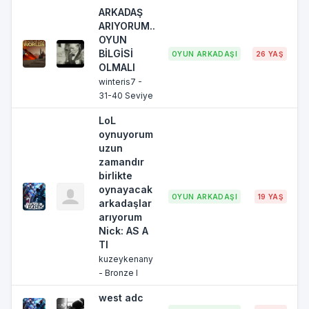
ARKADAŞ
ARIYORUM..
OYUN
BİLGİSİ
OYUN ARKADAŞI
26 YAŞ
OLMALI
winteris7 -
31-40 Seviye
LoL
oynuyorum
uzun
zamandır
birlikte
oynayacak
OYUN ARKADAŞI
19 YAŞ
İ
arkadaşlar
arıyorum
Nick: AS A
TI
kuzeykenany
- Bronze I
west adc