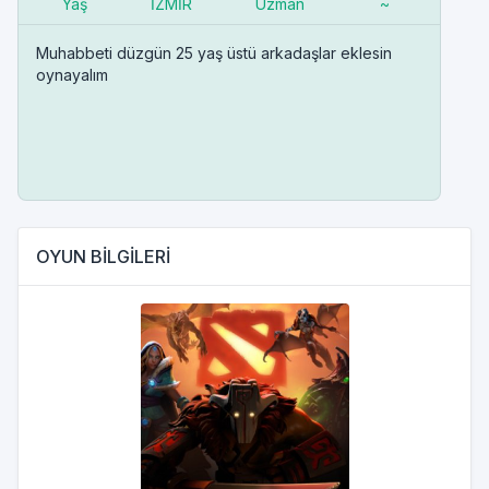
Yaş
İZMİR
Uzman
~
Muhabbeti düzgün 25 yaş üstü arkadaşlar eklesin
oynayalım
OYUN BİLGİLERİ