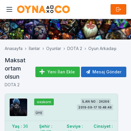
Anasayfa
İlanlar
Oyunlar
DOTA 2
Oyun Arkadaşı
Maksat
ortam
Yeni İlan Ekle
Mesaj Gönder
olsun
DOTA 2
oxskorn
İLAN NO : 24266
2019-09-17 10:48:46
ÜYE
Yaş :
36
Şehir :
Seviye :
Cinsiyet :