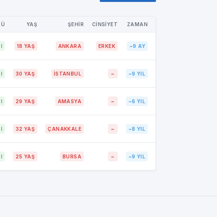
RÜ
YAŞ
ŞEHİR
CİNSİYET
ZAMAN
I
18 YAŞ
ANKARA
ERKEK
~9 AY
I
30 YAŞ
İSTANBUL
~
~9 YIL
I
29 YAŞ
AMASYA
~
~6 YIL
I
32 YAŞ
ÇANAKKALE
~
~8 YIL
I
25 YAŞ
BURSA
~
~9 YIL