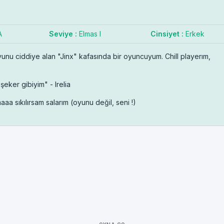
A
Seviye :
Elmas I
Cinsiyet :
Erkek
nu ciddiye alan "Jinx" kafasında bir oyuncuyum. Chill playerım,
eker gibiyim" - Irelia
aa sıkılırsam salarım (oyunu değil, seni !)