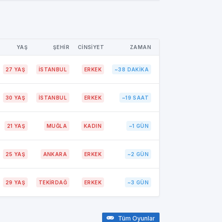
YAŞ
ŞEHİR
CİNSİYET
ZAMAN
27 YAŞ
İSTANBUL
ERKEK
~38 DAKIKA
30 YAŞ
İSTANBUL
ERKEK
~19 SAAT
21 YAŞ
MUĞLA
KADIN
~1 GÜN
25 YAŞ
ANKARA
ERKEK
~2 GÜN
29 YAŞ
TEKİRDAĞ
ERKEK
~3 GÜN
Tüm Oyunlar