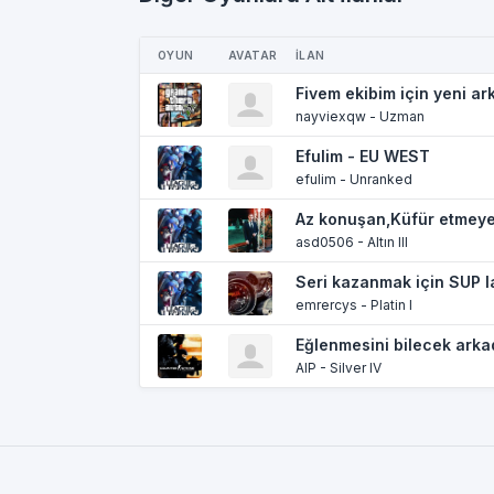
OYUN
AVATAR
İLAN
Fivem ekibim için yeni a
nayviexqw - Uzman
Efulim - EU WEST
efulim - Unranked
Az konuşan,Küfür etmey
asd0506 - Altın III
Seri kazanmak için SUP l
emrercys - Platin I
Eğlenmesini bilecek arka
AlP - Silver IV