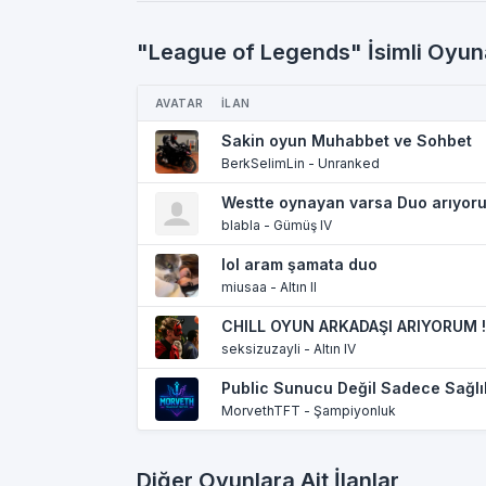
"League of Legends" İsimli Oyuna
AVATAR
İLAN
Sakin oyun Muhabbet ve Sohbet
BerkSelimLin - Unranked
Westte oynayan varsa Duo arıyor
blabla - Gümüş IV
lol aram şamata duo
miusaa - Altın II
CHILL OYUN ARKADAŞI ARIYORUM !
seksizuzayli - Altın IV
Public Sunucu Değil Sadece Sağlık
MorvethTFT - Şampiyonluk
Diğer Oyunlara Ait İlanlar