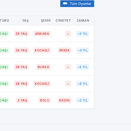
Tüm Oyunlar
 TÜRÜ
YAŞ
ŞEHİR
CİNSİYET
ZAMAN
DAŞI
29 YAŞ
ANKARA
~
~9 YIL
DAŞI
26 YAŞ
KOCAELİ
ERKEK
~4 YIL
DAŞI
36 YAŞ
BURSA
~
~6 YIL
DAŞI
28 YAŞ
KOCAELİ
~
~8 YIL
DAŞI
2 YAŞ
BOLU
KADIN
~2 YIL