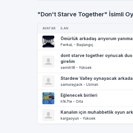
"Don't Starve Together" İsimli Oy
AVATAR
İLAN
Ömürlük arkadaş arıyorum yanıma
FwrkaL - Başlangıç
dont starve together oynucak duo
girelim
semih18 - Yüksek
Stardew Valley oynayacak arkada
samurayjack - Uzman
Eğlenecek birileri
h1k7te - Orta
Kanalım için muhabbetlik oyun ar
kargaoyun - Yüksek