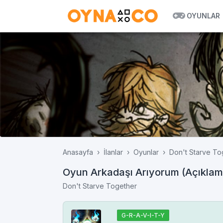
OYUNLAR
Anasayfa
İlanlar
Oyunlar
Don't Starve To
Oyun Arkadaşı Arıyorum (Açıklam
Don't Starve Together
G-R-A-V-I-T-Y