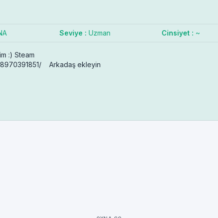
NA
Seviye :
Uzman
Cinsiyet :
~
im :) Steam
1198970391851/ Arkadaş ekleyin