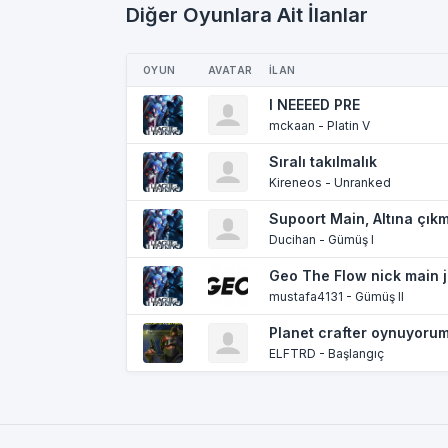
Diğer Oyunlara Ait İlanlar
OYUN
AVATAR
İLAN
I NEEEED PRE
mckaan - Platin V
Sıralı takılmalık
Kireneos - Unranked
Supoort Main, Altına çık
Ducihan - Gümüş I
Geo The Flow nick main 
mustafa4131 - Gümüş II
Planet crafter oynuyoru
ELFTRD - Başlangıç