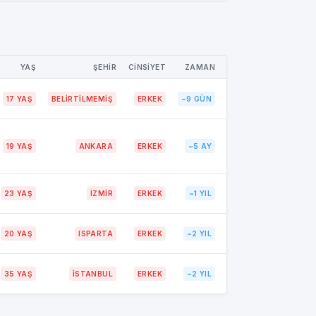
YAŞ
ŞEHİR
CİNSİYET
ZAMAN
17 YAŞ
BELIRTILMEMIŞ
ERKEK
~9 GÜN
19 YAŞ
ANKARA
ERKEK
~5 AY
23 YAŞ
İZMİR
ERKEK
~1 YIL
20 YAŞ
ISPARTA
ERKEK
~2 YIL
35 YAŞ
İSTANBUL
ERKEK
~2 YIL