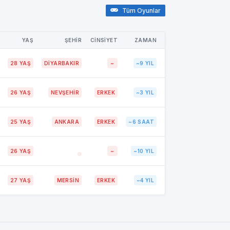
Tüm Oyunlar
YAŞ
ŞEHİR
CİNSİYET
ZAMAN
28 YAŞ
DİYARBAKIR
~
~9 YIL
26 YAŞ
NEVŞEHİR
ERKEK
~3 YIL
25 YAŞ
ANKARA
ERKEK
~6 SAAT
26 YAŞ
~
~10 YIL
27 YAŞ
MERSİN
ERKEK
~4 YIL