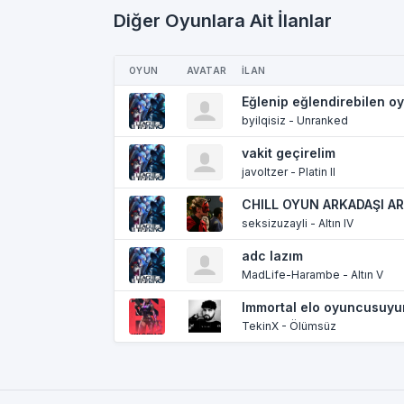
Diğer Oyunlara Ait İlanlar
OYUN
AVATAR
İLAN
Eğlenip eğlendirebilen o
byilqisiz - Unranked
vakit geçirelim
javoltzer - Platin II
CHILL OYUN ARKADAŞI AR
seksizuzayli - Altın IV
adc lazım
MadLife-Harambe - Altın V
Immortal elo oyuncusuyu
TekinX - Ölümsüz