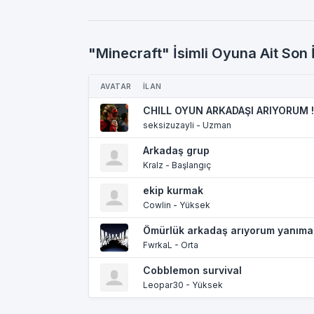
"Minecraft" İsimli Oyuna Ait Son İ
AVATAR
İLAN
CHILL OYUN ARKADAŞI ARIYORUM !
seksizuzayli - Uzman
Arkadaş grup
Kralz - Başlangıç
ekip kurmak
Cowlin - Yüksek
Ömürlük arkadaş arıyorum yanıma
FwrkaL - Orta
Cobblemon survival
Leopar30 - Yüksek