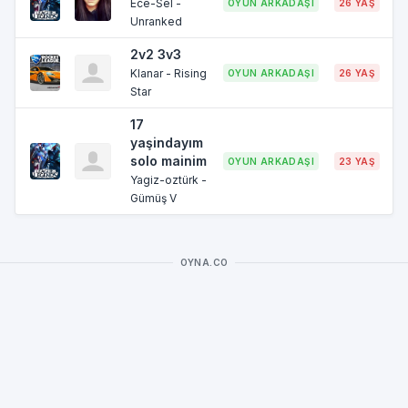
Ece-Sel -
OYUN ARKADAŞI
26 YAŞ
B
Unranked
2v2 3v3
Klanar - Rising
OYUN ARKADAŞI
26 YAŞ
Star
17
yaşindayım
solo mainim
OYUN ARKADAŞI
23 YAŞ
Yagiz-oztürk -
Gümüş V
OYNA.CO