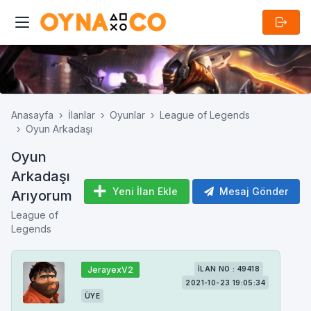
Anasayfa
İlanlar
Oyunlar
League of Legends
Oyun Arkadaşı
Oyun
Arkadaşı
Yeni İlan Ekle
Mesaj Gönder
Arıyorum
League of
Legends
JerayexV2
İLAN NO : 49418
2021-10-23 19:05:34
ÜYE