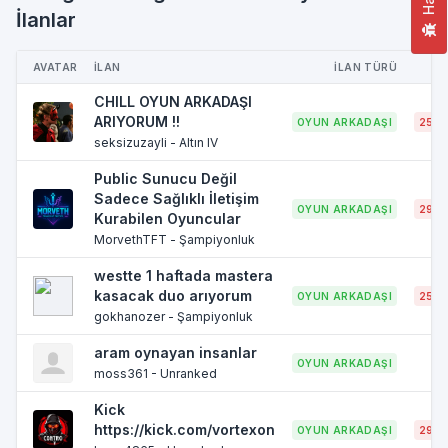
İlanlar
AVATAR
İLAN
İLAN TÜRÜ
CHILL OYUN ARKADAŞI
ARIYORUM !!
OYUN ARKADAŞI
25 Y
seksizuzayli - Altın IV
Public Sunucu Değil
Sadece Sağlıklı İletişim
OYUN ARKADAŞI
29 Y
Kurabilen Oyuncular
MorvethTFT - Şampiyonluk
westte 1 haftada mastera
kasacak duo arıyorum
OYUN ARKADAŞI
25 Y
gokhanozer - Şampiyonluk
aram oynayan insanlar
OYUN ARKADAŞI
moss361 - Unranked
Kick
https://kick.com/vortexon
OYUN ARKADAŞI
29 Y