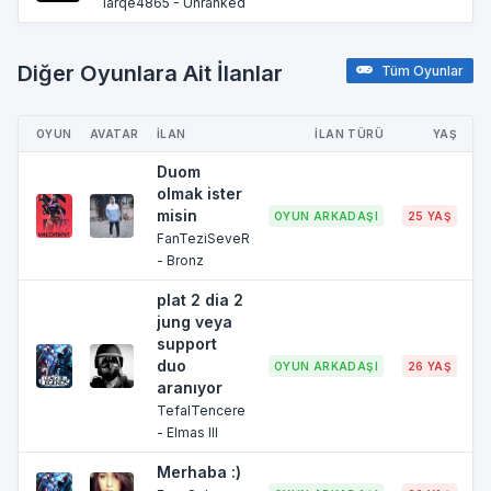
larqe4865 - Unranked
Diğer Oyunlara Ait İlanlar
Tüm Oyunlar
OYUN
AVATAR
İLAN
İLAN TÜRÜ
YAŞ
Duom
olmak ister
misin
OYUN ARKADAŞI
25 YAŞ
FanTeziSeveR
- Bronz
plat 2 dia 2
jung veya
support
duo
OYUN ARKADAŞI
26 YAŞ
İ
aranıyor
TefalTencere
- Elmas III
Merhaba :)