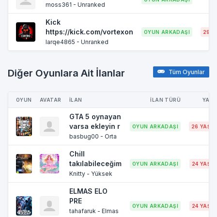
moss361 - Unranked
Kick
https://kick.com/vortexon
OYUN ARKADAŞI
29 Y
larqe4865 - Unranked
Diğer Oyunlara Ait İlanlar
Tüm Oyunlar
OYUN
AVATAR
İLAN
İLAN TÜRÜ
YAŞ
GTA 5 oynayan
varsa ekleyin r
OYUN ARKADAŞI
26 YAŞ
basbug00 - Orta
Chill
takılabileceğim
OYUN ARKADAŞI
24 YAŞ
Knitty - Yüksek
ELMAS ELO
PRE
OYUN ARKADAŞI
24 YAŞ
tahafaruk - Elmas