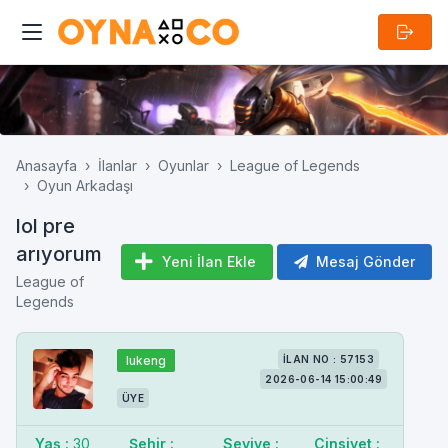
Anasayfa
İlanlar
Oyunlar
League of Legends
Oyun Arkadaşı
lol pre
arıyorum
Yeni İlan Ekle
Mesaj Gönder
League of
Legends
lukeng
İLAN NO : 57153
2026-06-14 15:00:49
ÜYE
Yaş :
30
Şehir :
Seviye :
Cinsiyet :