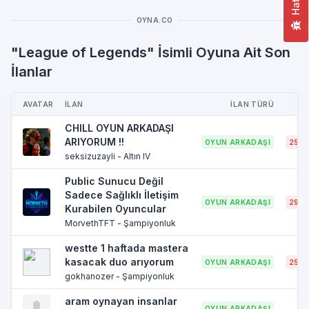
OYNA.CO
"League of Legends" İsimli Oyuna Ait Son
İlanlar
AVATAR
İLAN
İLAN TÜRÜ
CHILL OYUN ARKADAŞI
ARIYORUM !!
OYUN ARKADAŞI
25 Y
seksizuzayli - Altın IV
Public Sunucu Değil
Sadece Sağlıklı İletişim
OYUN ARKADAŞI
29 Y
Kurabilen Oyuncular
MorvethTFT - Şampiyonluk
westte 1 haftada mastera
kasacak duo arıyorum
OYUN ARKADAŞI
25 Y
gokhanozer - Şampiyonluk
aram oynayan insanlar
OYUN ARKADAŞI