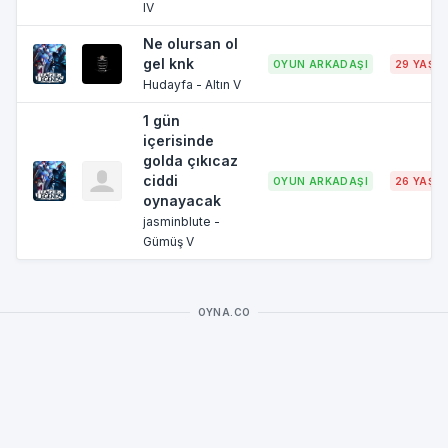
IV
Ne olursan ol
gel knk
OYUN ARKADAŞI
29 YAŞ
Hudayfa - Altın V
1 gün
içerisinde
golda çıkıcaz
ciddi
OYUN ARKADAŞI
26 YAŞ
oynayacak
jasminblute -
Gümüş V
OYNA.CO
MOBİL OYUNLAR