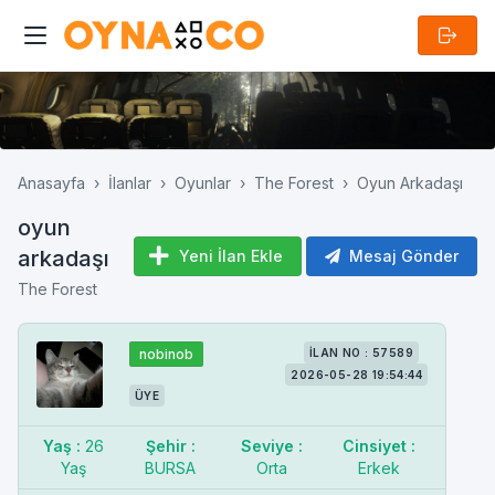
Anasayfa
İlanlar
Oyunlar
The Forest
Oyun Arkadaşı
oyun
arkadaşı
Yeni İlan Ekle
Mesaj Gönder
The Forest
nobinob
İLAN NO : 57589
2026-05-28 19:54:44
ÜYE
Yaş :
26
Şehir :
Seviye :
Cinsiyet :
Yaş
BURSA
Orta
Erkek