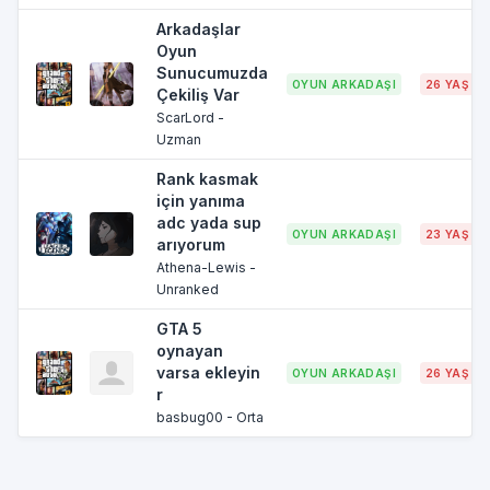
Arkadaşlar
Oyun
Sunucumuzda
OYUN ARKADAŞI
26 YAŞ
Çekiliş Var
ScarLord -
Uzman
Rank kasmak
için yanıma
adc yada sup
OYUN ARKADAŞI
23 YAŞ
arıyorum
Athena-Lewis -
Unranked
GTA 5
oynayan
varsa ekleyin
OYUN ARKADAŞI
26 YAŞ
r
basbug00 - Orta