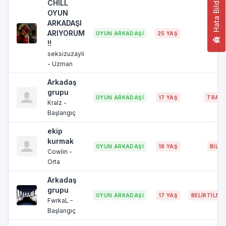
Hata Bildir
CHILL
OYUN
ARKADAŞI
ARIYORUM
OYUN ARKADAŞI
25 YAŞ
ANK
!!
seksizuzayli
- Uzman
Arkadaş
grupu
OYUN ARKADAŞI
17 YAŞ
TRAB
Kralz -
Başlangıç
ekip
kurmak
OYUN ARKADAŞI
18 YAŞ
BİLEC
Cowlin -
Orta
Arkadaş
grupu
OYUN ARKADAŞI
17 YAŞ
BELIRTILME
FwrkaL -
Başlangıç