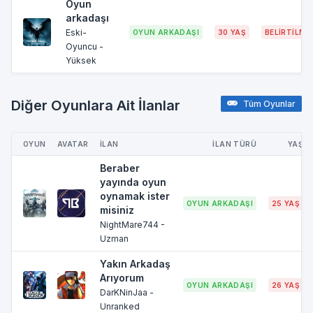
Oyun
arkadaşı
Eski-
OYUN ARKADAŞI
30 YAŞ
BELIRTILME
Oyuncu -
Yüksek
Diğer Oyunlara Ait İlanlar
Tüm Oyunlar
OYUN
AVATAR
İLAN
İLAN TÜRÜ
YAŞ
Beraber
yayında oyun
oynamak ister
OYUN ARKADAŞI
25 YAŞ
misiniz
NightMare744 -
Uzman
Yakın Arkadaş
Arıyorum
OYUN ARKADAŞI
26 YAŞ
DarKNinJaa -
Unranked