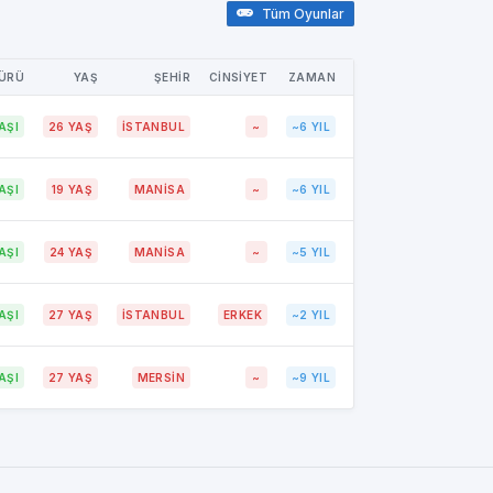
Tüm Oyunlar
TÜRÜ
YAŞ
ŞEHİR
CİNSİYET
ZAMAN
AŞI
26 YAŞ
İSTANBUL
~
~6 YIL
AŞI
19 YAŞ
MANİSA
~
~6 YIL
AŞI
24 YAŞ
MANİSA
~
~5 YIL
AŞI
27 YAŞ
İSTANBUL
ERKEK
~2 YIL
AŞI
27 YAŞ
MERSİN
~
~9 YIL