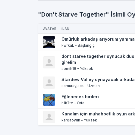
"Don't Starve Together" İsimli Oy
AVATAR
İLAN
Ömürlük arkadaş arıyorum yanıma
FwrkaL - Başlangıç
dont starve together oynucak duo
girelim
semih18 - Yüksek
Stardew Valley oynayacak arkada
samurayjack - Uzman
Eğlenecek birileri
h1k7te - Orta
Kanalım için muhabbetlik oyun ar
kargaoyun - Yüksek