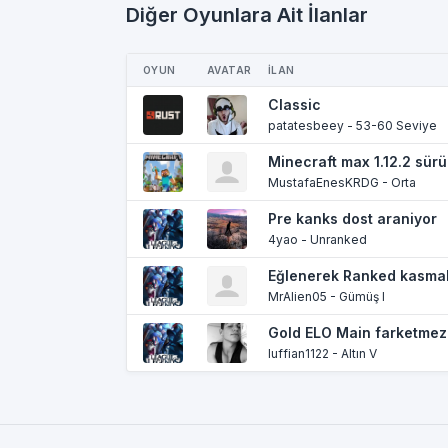
Diğer Oyunlara Ait İlanlar
OYUN
AVATAR
İLAN
Classic
patatesbeey - 53-60 Seviye
Minecraft max 1.12.2 sür
MustafaEnesKRDG - Orta
Pre kanks dost araniyor
4yao - Unranked
Eğlenerek Ranked kasma
MrAlien05 - Gümüş I
Gold ELO Main farketmez 
luffian1122 - Altın V