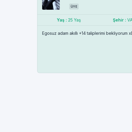
ÜYE
Yaş :
25 Yaş
Şehir :
V
Egosuz adam akıllı +14 taliplerimi bekliyorum 