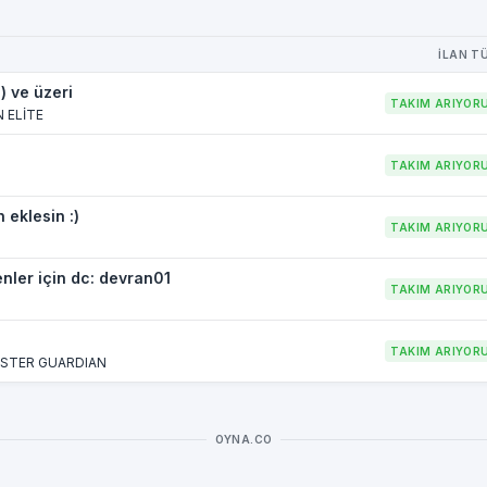
İLAN T
 ve üzeri
TAKIM ARIYOR
 ELİTE
TAKIM ARIYOR
 eklesin :)
TAKIM ARIYOR
nler için dc: devran01
TAKIM ARIYOR
TAKIM ARIYOR
MASTER GUARDIAN
OYNA.CO