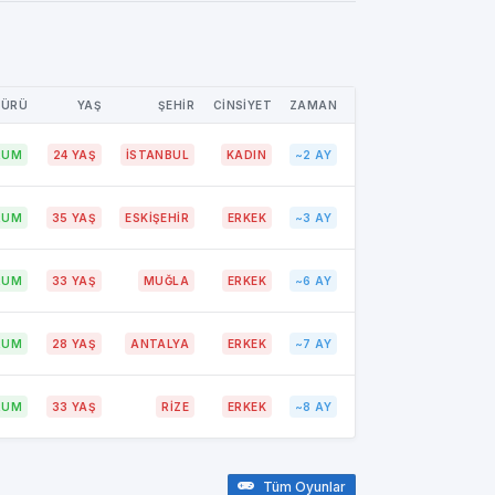
TÜRÜ
YAŞ
ŞEHİR
CİNSİYET
ZAMAN
RUM
24 YAŞ
İSTANBUL
KADIN
~2 AY
RUM
35 YAŞ
ESKİŞEHİR
ERKEK
~3 AY
RUM
33 YAŞ
MUĞLA
ERKEK
~6 AY
RUM
28 YAŞ
ANTALYA
ERKEK
~7 AY
RUM
33 YAŞ
RİZE
ERKEK
~8 AY
Tüm Oyunlar