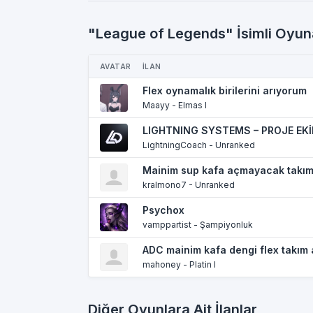
"League of Legends" İsimli Oyuna
AVATAR
İLAN
Flex oynamalık birilerini arıyorum
Maayy - Elmas I
LIGHTNING SYSTEMS – PROJE EKİ
LightningCoach - Unranked
Mainim sup kafa açmayacak takım
kralmono7 - Unranked
Psychox
vamppartist - Şampiyonluk
ADC mainim kafa dengi flex takım 
mahoney - Platin I
Diğer Oyunlara Ait İlanlar