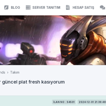
BLOG
SERVER TANITIM
HESAP SATIŞ
nds
Takım
r güncel plat fresh kasıyorum
İLAN NO : 54501
2024-12-01 21:39:48