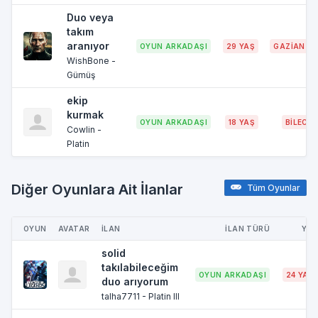
Duo veya
takım
aranıyor
OYUN ARKADAŞI
29 YAŞ
GAZİANTE
WishBone -
Gümüş
ekip
kurmak
OYUN ARKADAŞI
18 YAŞ
BİLECİK
Cowlin -
Platin
Diğer Oyunlara Ait İlanlar
Tüm Oyunlar
OYUN
AVATAR
İLAN
İLAN TÜRÜ
YAŞ
solid
takılabileceğim
OYUN ARKADAŞI
24 YAŞ
duo arıyorum
talha7711 - Platin III