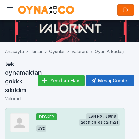
Anasayfa
İlanlar
Oyunlar
Valorant
Oyun Arkadaşı
tek
oynamaktan
çokkk
Yeni İlan Ekle
Mesaj Gönder
sıkıldım
Valorant
DECKER
İLAN NO : 56818
2025-08-02 22:51:25
ÜYE