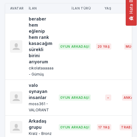
Hata Bildir
AVATAR
İLAN
İLAN TÜRÜ
YAŞ
ŞEH
beraber
hem
eğlenip
hem rank
kasacağım
OYUN ARKADAŞI
20 YAŞ
MUĞL
sürekli
birini
arıyorum
cikolataaaaaa
- Gümüş
valo
oynayan
insanlar
OYUN ARKADAŞI
~
ANKAR
moss361 -
VALORANT
Arkadaş
grupu
OYUN ARKADAŞI
17 YAŞ
TRABZO
Kralz - Bronz