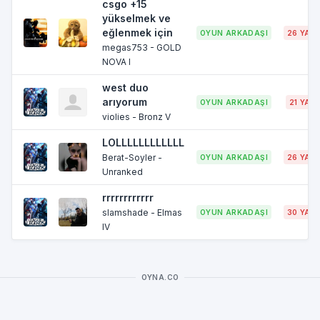
csgo +15
yükselmek ve
eğlenmek için
OYUN ARKADAŞI
26 YAŞ
megas753 - GOLD
NOVA I
west duo
arıyorum
OYUN ARKADAŞI
21 YAŞ
violies - Bronz V
LOLLLLLLLLLLLL
Berat-Soyler -
OYUN ARKADAŞI
26 YAŞ
Unranked
rrrrrrrrrrrr
slamshade - Elmas
OYUN ARKADAŞI
30 YAŞ
IV
OYNA.CO