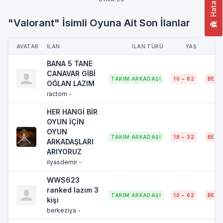
"Valorant" İsimli Oyuna Ait Son İlanlar
AVATAR
İLAN
İLAN TÜRÜ
YAŞ
BANA 5 TANE
CANAVAR GİBİ
TAKIM ARKADAŞI
10 ~ 62
BELI
OĞLAN LAZIM
ractom -
HER HANGİ BİR
OYUN İÇİN
OYUN
TAKIM ARKADAŞI
18 ~ 32
BELI
ARKADAŞLARI
ARIYORUZ
ilyasdemir -
WWS623
ranked lazım 3
TAKIM ARKADAŞI
10 ~ 62
BELI
kişi
berkeziya -