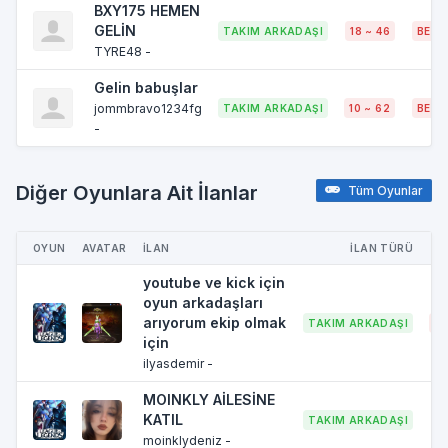
BXY175 HEMEN
GELİN
TAKIM ARKADAŞI
18 ~ 46
BELI
TYRE48 -
Gelin babuşlar
jommbravo1234fg
TAKIM ARKADAŞI
10 ~ 62
BELI
-
Diğer Oyunlara Ait İlanlar
Tüm Oyunlar
OYUN
AVATAR
İLAN
İLAN TÜRÜ
youtube ve kick için
oyun arkadaşları
arıyorum ekip olmak
TAKIM ARKADAŞI
20
için
ilyasdemir -
MOINKLY AİLESİNE
KATIL
TAKIM ARKADAŞI
1
moinklydeniz -