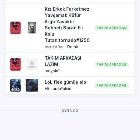
Kız Erkek Farketmez
Yavşamak Küfür
Argo Yasaktır
Sohbeti Saran Eli
TAKIM ARKADAŞI
1
Kolu
Tutan.tornado#1250
eskikefen - Demir
TAKIM ARKADAŞI
LAZIM
TAKIM ARKADAŞI
1
mrtysln1 -
LoL flex gümüş elo
TAKIM ARKADAŞI
1
Ali--ardaYalcin -
OYNA.CO