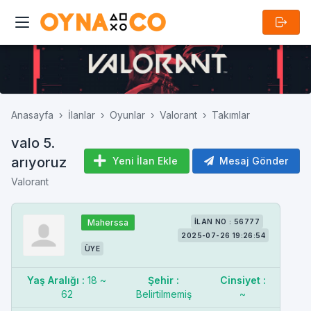
Anasayfa
İlanlar
Oyunlar
Valorant
Takımlar
valo 5.
arıyoruz
Yeni İlan Ekle
Mesaj Gönder
Valorant
Maherssa
İLAN NO : 56777
2025-07-26 19:26:54
ÜYE
Yaş Aralığı :
18 ~
Şehir :
Cinsiyet :
62
Belirtilmemiş
~