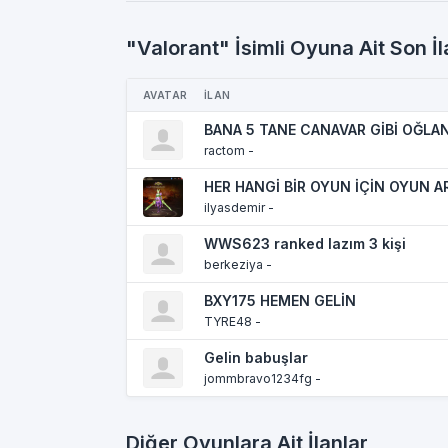
"Valorant" İsimli Oyuna Ait Son İl
AVATAR
İLAN
BANA 5 TANE CANAVAR GİBİ OĞLA
ractom -
HER HANGİ BİR OYUN İÇİN OYUN A
ilyasdemir -
WWS623 ranked lazım 3 kişi
berkeziya -
BXY175 HEMEN GELİN
TYRE48 -
Gelin babuşlar
jommbravo1234fg -
Diğer Oyunlara Ait İlanlar