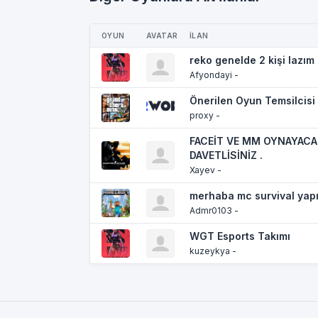
OYUN
AVATAR
İLAN
reko genelde 2 kişi lazım 
Afyondayi -
Önerilen Oyun Temsilcisi
proxy -
FACEİT VE MM OYNAYAC
DAVETLİSİNİZ .
Xayev -
merhaba mc survival yap
Admr0103 -
WGT Esports Takımı
kuzeykya -