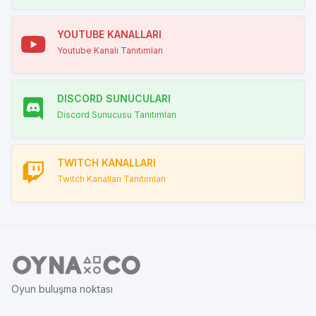
YOUTUBE KANALLARI
Youtube Kanalı Tanıtımları
DISCORD SUNUCULARI
Discord Sunucusu Tanıtımları
TWITCH KANALLARI
Twitch Kanalları Tanıtımları
Oyun buluşma noktası