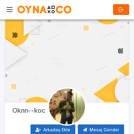
Oknn--koc
ÜYE
Arkadaş Ekle
Mesaj Gönder