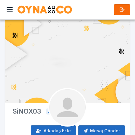
SiNOX03
ÜYE
Arkadaş Ekle
Mesaj Gönder