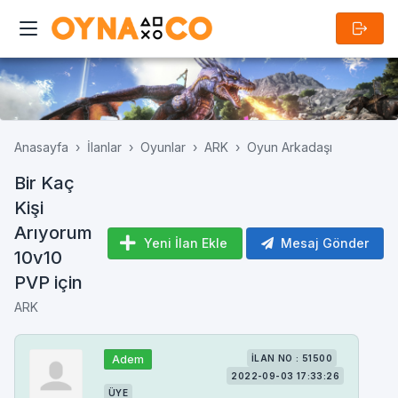
Anasayfa
İlanlar
Oyunlar
ARK
Oyun Arkadaşı
Bir Kaç
Kişi
Arıyorum
Yeni İlan Ekle
Mesaj Gönder
10v10
PVP için
ARK
Adem
İLAN NO : 51500
2022-09-03 17:33:26
ÜYE