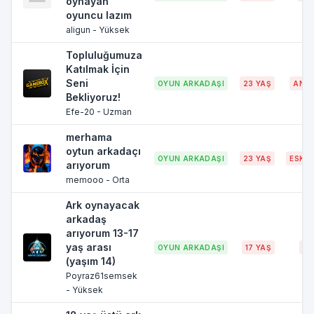
oynayan
oyuncu lazım
aligun - Yüksek
Topluluğumuza
Katılmak İçin
Seni
OYUN ARKADAŞI
23 YAŞ
ANT
Bekliyoruz!
Efe-20 - Uzman
merhama
oytun arkadaçı
OYUN ARKADAŞI
23 YAŞ
ESKİŞ
arıyorum
memooo - Orta
Ark oynayacak
arkadaş
arıyorum 13-17
yaş arası
OYUN ARKADAŞI
17 YAŞ
BU
(yaşım 14)
Poyraz61semsek
- Yüksek