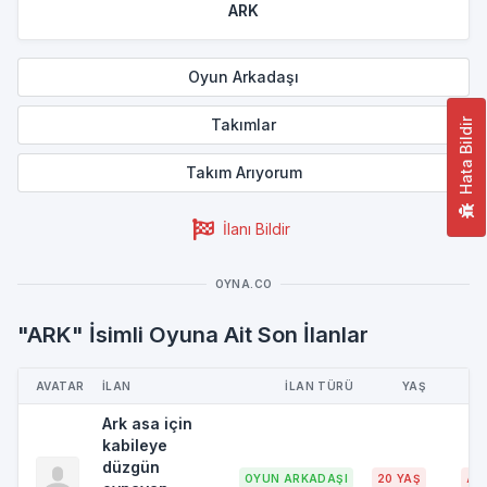
ARK
Oyun Arkadaşı
Takımlar
Hata Bildir
Takım Arıyorum
İlanı Bildir
OYNA.CO
"ARK" İsimli Oyuna Ait Son İlanlar
AVATAR
İLAN
İLAN TÜRÜ
YAŞ
Ark asa için
kabileye
düzgün
OYUN ARKADAŞI
20 YAŞ
AD