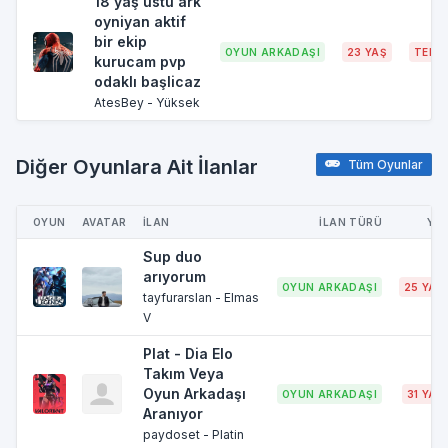
18 yaş üstü ark
oyniyan aktif
bir ekip
OYUN ARKADAŞI
23 YAŞ
TEKİ
kurucam pvp
odaklı başlicaz
AtesBey - Yüksek
Diğer Oyunlara Ait İlanlar
Tüm Oyunlar
OYUN
AVATAR
İLAN
İLAN TÜRÜ
YA
Sup duo
arıyorum
OYUN ARKADAŞI
25 YAŞ
tayfurarslan - Elmas
V
Plat - Dia Elo
Takım Veya
Oyun Arkadaşı
OYUN ARKADAŞI
31 YAŞ
Aranıyor
paydoset - Platin