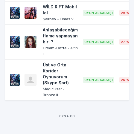
WİLD RİFT Mobil
lol
OYUN ARKADAŞI
29 YAŞ
Şairbey - Elmas V
Anlaşabileceğim
flame yapmayan
biri ?
OYUN ARKADAŞI
27 YAŞ
Cream-Coffe - Altın
I
Üst ve Orta
Koridor
Oynuyorum
OYUN ARKADAŞI
26 YAŞ
(Skype Şart)
MagicUser -
Bronze II
OYNA.CO