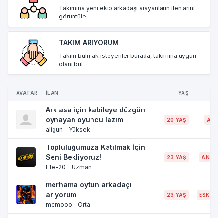
Takımına yeni ekip arkadaşı arayanların ilenlarını
görüntüle
TAKIM ARIYORUM
Takım bulmak isteyenler burada, takımına uygun
olanı bul
AVATAR
İLAN
YAŞ
Ş
Ark asa için kabileye düzgün
oynayan oyuncu lazım
20 YAŞ
AD
aligun - Yüksek
Topluluğumuza Katılmak İçin
Seni Bekliyoruz!
23 YAŞ
ANTA
Efe-20 - Uzman
merhama oytun arkadaçı
arıyorum
23 YAŞ
ESKİŞE
memooo - Orta