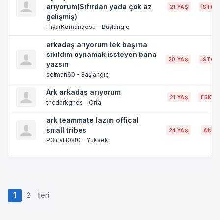
arıyorum(Sıfırdan yada çok az
21 YAŞ
İSTAN
gelişmiş)
HiyarKomandosu - Başlangıç
arkadaş arıyorum tek başıma
sıkıldım oynamak issteyen bana
20 YAŞ
İSTAN
yazsın
selman60 - Başlangıç
Ark arkadaş arıyorum
21 YAŞ
ESKİŞE
thedarkgnes - Orta
ark teammate lazım offical
small tribes
24 YAŞ
ANTA
P3ntaH0st0 - Yüksek
1
2
İleri