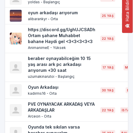
yoldas - Başlangıç
Hata Bildir
oyun arkadaşı arıyorum
25 YAŞ
SAKA
alibarankyr - Orta
https://discord.gg/UghUJCSADh
Ortam şahane Muhabbet
22 YAŞ
İZ
bahane Haydi gel <3<3<3<3<3
AnimanimeE - Yüksek
beraber oynayabilceğim 10 15
yaş arası ark pc arkadaşı
17 YAŞ
MAN
arıyorum +30 saat
uzumakinarutoi - Başlangıç
Oyun Arkadaşı
30 YAŞ
BU
kadirms16 - Orta
PVE OYNAYACAK ARKADAŞ VEYA
ARKADAŞLAR
22 YAŞ
İSTAN
Arceon - Orta
Oyunda tek sıkılan varsa
beraber oynayalım
25 YAŞ
BALIKE