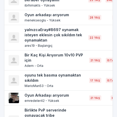
ibrhimakts - Yüksek
Oyun arkadaşı arıyorum
28 YAŞ
İZ
menekseoglu - Yüksek
yalnızcaEray#8697 oynamak
isteyen eklesin çok sıkıldım tek
22 YAŞ
İZ
oynamaktan
ares19 - Başlangıç
Bir Kaç Kişi Arıyorum 10v10 PVP
için
21 YAŞ
İSTAN
Adem - Orta
oyunu tek basıma oynamaktan
sıkıldım
17 YAŞ
İSTAN
MarioMan53 - Orta
Oyun Arkadaşı arıyorum
21 YAŞ
KO
emredeler42 - Yüksek
Birlikte PvP serverinde
oynayacak tribe