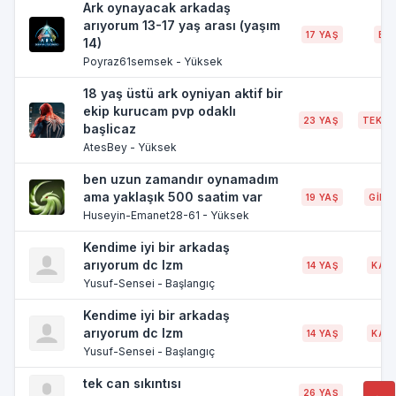
Ark oynayacak arkadaş
arıyorum 13-17 yaş arası (yaşım
17 YAŞ
BU
14)
Poyraz61semsek - Yüksek
18 yaş üstü ark oyniyan aktif bir
ekip kurucam pvp odaklı
23 YAŞ
TEKİR
başlicaz
AtesBey - Yüksek
ben uzun zamandır oynamadım
ama yaklaşık 500 saatim var
19 YAŞ
GİRE
Huseyin-Emanet28-61 - Yüksek
Kendime iyi bir arkadaş
arıyorum dc lzm
14 YAŞ
KAYS
Yusuf-Sensei - Başlangıç
Kendime iyi bir arkadaş
arıyorum dc lzm
14 YAŞ
KAYS
Yusuf-Sensei - Başlangıç
tek can sıkıntısı
26 YAŞ
ANK