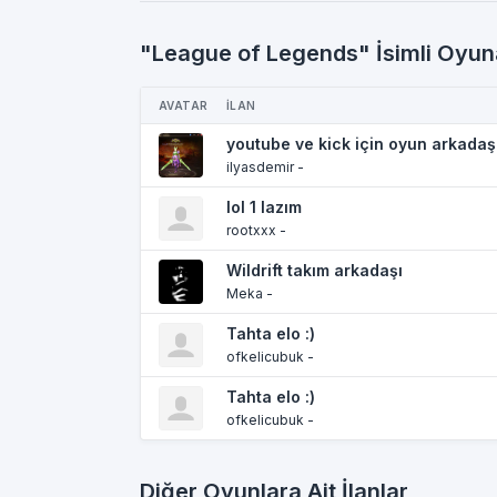
"League of Legends" İsimli Oyuna
AVATAR
İLAN
youtube ve kick için oyun arkadaşl
ilyasdemir -
lol 1 lazım
rootxxx -
Wildrift takım arkadaşı
Meka -
Tahta elo :)
ofkelicubuk -
Tahta elo :)
ofkelicubuk -
Diğer Oyunlara Ait İlanlar