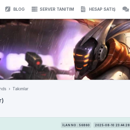
BLOG
SERVER TANITIM
HESAP SATIŞ
nds
Takımlar
r)
İLAN NO : 56860
2025-08-10 23:44:28