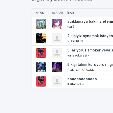
OYUN
AVATAR
İLAN
açıklamaya bakınız efen
tual3 -
2 kişiyiz oynamak isteye
VOSHKUN -
5. arıyoruz smoker veya s
varlayokarasi -
5 kişi takım kuruyoruz lig
GOD-OF-STACKS -
aaaaaaaaaaaaa
Kartal074 -