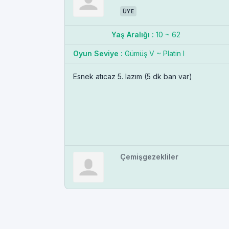
ÜYE
Yaş Aralığı :
10 ~ 62
Oyun Seviye :
Gümüş V ~ Platin I
Esnek atıcaz 5. lazım (5 dk ban var)
Çemişgezekliler