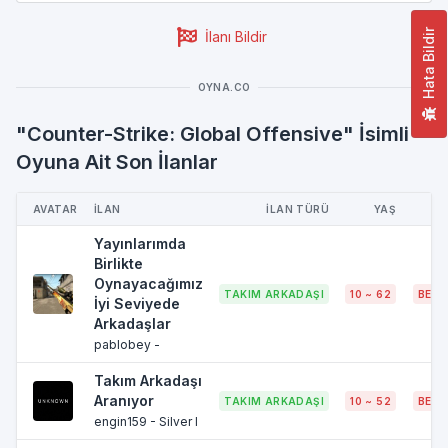
Hata Bildir
İlanı Bildir
OYNA.CO
"Counter-Strike: Global Offensive" İsimli
Oyuna Ait Son İlanlar
AVATAR
İLAN
İLAN TÜRÜ
YAŞ
Yayınlarımda
Birlikte
Oynayacağımız
TAKIM ARKADAŞI
10 ~ 62
BELI
İyi Seviyede
Arkadaşlar
pablobey -
Takım Arkadaşı
Aranıyor
TAKIM ARKADAŞI
10 ~ 52
BELI
engin159 - Silver I