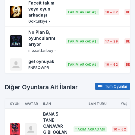
Faceit takım
veya oyun
TAKIM ARKADAŞI
10 ~ 62
BELI
arkadaşı
Gokturkiye -
No Plan B,
oyuncularını
TAKIM ARKADAŞI
17 ~ 29
BELI
arıyor
mozartfanboy -
gel oynuyak
TAKIM ARKADAŞI
10 ~ 62
BELI
ENESQWPR -
Diğer Oyunlara Ait İlanlar
Tüm Oyunlar
OYUN
AVATAR
İLAN
İLAN TÜRÜ
YAŞ
BANA 5
TANE
CANAVAR
TAKIM ARKADAŞI
10 ~ 62
GİBİ OĞLAN