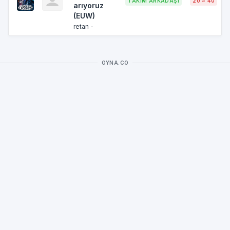
TAKIM ARKADAŞI
20 ~ 40
arıyoruz
(EUW)
retan -
OYNA.CO