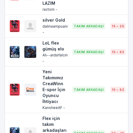
LAZIM
ractom -
silver Gold
dalinaampuani
TAKIM ARKADAŞI
15 ~ 25
-
LoL flex
gümüş elo
TAKIM ARKADAŞI
10 ~ 62
Ali--ardaYalcin
-
Yeni
Takımımız
CreaWinn
E-spor İçin
TAKIM ARKADAŞI
10 ~ 62
Oyuncu
İhtiyacı
KansheeAF -
Flex için
takım
arkadaşları