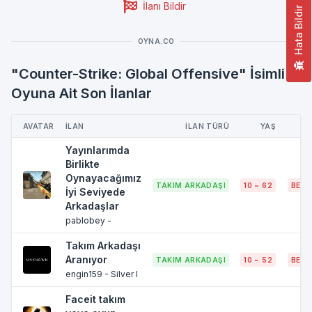
İlanı Bildir
Hata Bildir
OYNA.CO
"Counter-Strike: Global Offensive" İsimli
Oyuna Ait Son İlanlar
AVATAR
İLAN
İLAN TÜRÜ
YAŞ
Yayınlarımda
Birlikte
Oynayacağımız
TAKIM ARKADAŞI
10 ~ 62
BELI
İyi Seviyede
Arkadaşlar
pablobey -
Takım Arkadaşı
Aranıyor
TAKIM ARKADAŞI
10 ~ 52
BELI
engin159 - Silver I
Faceit takım