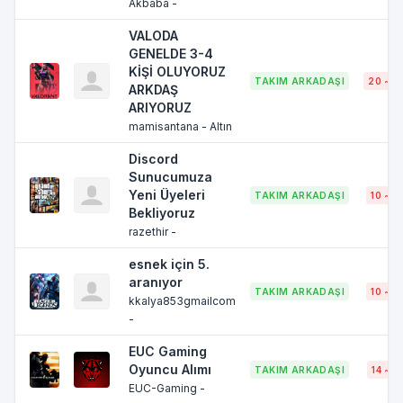
Akbaba -
VALODA
GENELDE 3-4
KİŞİ OLUYORUZ
TAKIM ARKADAŞI
20 ~ 3
ARKDAŞ
ARIYORUZ
mamisantana - Altın
Discord
Sunucumuza
Yeni Üyeleri
TAKIM ARKADAŞI
10 ~ 6
Bekliyoruz
razethir -
esnek için 5.
aranıyor
TAKIM ARKADAŞI
10 ~ 6
kkalya853gmailcom
-
EUC Gaming
Oyuncu Alımı
TAKIM ARKADAŞI
14 ~ 6
EUC-Gaming -