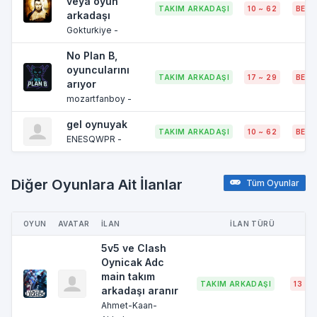
veya oyun
TAKIM ARKADAŞI
10 ~ 62
BELI
arkadaşı
Gokturkiye -
No Plan B,
oyuncularını
TAKIM ARKADAŞI
17 ~ 29
BELI
arıyor
mozartfanboy -
gel oynuyak
TAKIM ARKADAŞI
10 ~ 62
BELI
ENESQWPR -
Diğer Oyunlara Ait İlanlar
Tüm Oyunlar
OYUN
AVATAR
İLAN
İLAN TÜRÜ
Y
5v5 ve Clash
Oynicak Adc
main takım
TAKIM ARKADAŞI
13 ~ 1
arkadaşı aranır
Ahmet-Kaan-