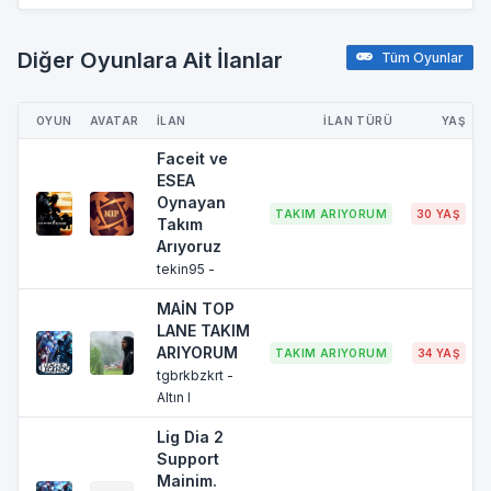
Diğer Oyunlara Ait İlanlar
Tüm Oyunlar
OYUN
AVATAR
İLAN
İLAN TÜRÜ
YAŞ
Faceit ve
ESEA
Oynayan
TAKIM ARIYORUM
30 YAŞ
Takım
Arıyoruz
tekin95 -
MAİN TOP
LANE TAKIM
ARIYORUM
TAKIM ARIYORUM
34 YAŞ
tgbrkbzkrt -
Altın I
Lig Dia 2
Support
Mainim.