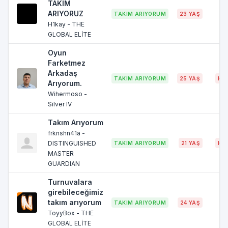
TAKIM
ARIYORUZ
TAKIM ARIYORUM
23 YAŞ
B
H1kay - THE
GLOBAL ELİTE
Oyun
Farketmez
Arkadaş
TAKIM ARIYORUM
25 YAŞ
KO
Arıyorum.
Wihermoso -
Silver IV
Takım Arıyorum
frknshn41a -
DISTINGUISHED
TAKIM ARIYORUM
21 YAŞ
KO
MASTER
GUARDIAN
Turnuvalara
girebileceğimiz
takım arıyorum
TAKIM ARIYORUM
24 YAŞ
K
ToyyBox - THE
GLOBAL ELİTE