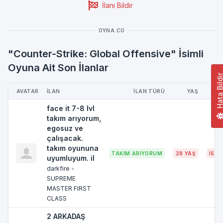
İlanı Bildir
OYNA.CO
"Counter-Strike: Global Offensive" İsimli
Oyuna Ait Son İlanlar
Hata Bild
AVATAR
İLAN
İLAN TÜRÜ
YAŞ
face it 7-8 lvl
takım arıyorum,
egosuz ve
çalışacak.
takım oyununa
TAKIM ARIYORUM
28 YAŞ
İST
uyumluyum. il
darkfire -
SUPREME
MASTER FIRST
CLASS
2 ARKADAŞ