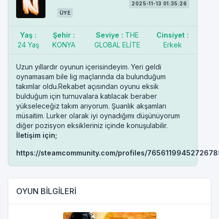
2025-11-13 01:35:26
ÜYE
Yaş :
Şehir :
Seviye :
THE
Cinsiyet :
24 Yaş
KONYA
GLOBAL ELİTE
Erkek
Uzun yıllardır oyunun içerisindeyim. Yeri geldi
oynamasam bile lig maçlarında da bulunduğum
takımlar oldu.Rekabet açısından oyunu eksik
bulduğum için turnuvalara katılacak beraber
yükseleceğiz takım arıyorum. Şuanlık akşamları
müsaitim. Lurker olarak iyi oynadığımı düşünüyorum
diğer pozisyon eksikleriniz içinde konuşulabilir.
İletişim için;
https://steamcommunity.com/profiles/7656119945272678
OYUN BİLGİLERİ