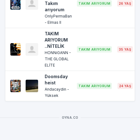
Takım
TAKIM ARIYORUM
26 YAŞ
arıyorum
OnlyPermaBan
- Elmas II
TAKIM
ARIYORUM
..NİTELİK
TAKIM ARIYORUM
35 YAŞ
HONNiGANN -
THE GLOBAL
ELİTE
Doomsday
heist
TAKIM ARIYORUM
24 YAŞ
Andacaydin -
Yüksek
OYNA.CO