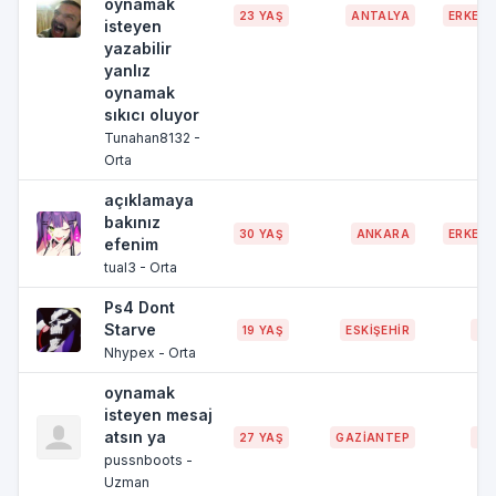
oynamak
23 YAŞ
ANTALYA
ERKEK
isteyen
yazabilir
yanlız
oynamak
sıkıcı oluyor
Tunahan8132 -
Orta
açıklamaya
bakınız
30 YAŞ
ANKARA
ERKEK
efenim
tual3 - Orta
Ps4 Dont
Starve
19 YAŞ
ESKİŞEHİR
~
Nhypex - Orta
oynamak
isteyen mesaj
atsın ya
27 YAŞ
GAZİANTEP
~
pussnboots -
Uzman