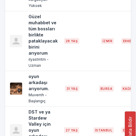
Yüksek
Güzel
muhabbet ve
tüm bossları
birlikte
pataklayacak
28 YAŞ
İZMİR
ERKEK
birini
arıyorum
ilyastmtm -
Uzman
oyun
arkadaşı
arıyorum.
31 YAŞ
BURSA
KADIN
Muverrih -
Başlangıç
DST ve ya
Stardew
Hata Bildir
Valley için
oyun
27 YAŞ
İSTANBUL
ERKEK