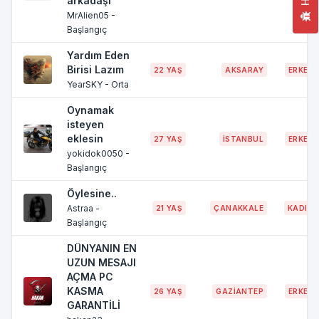
arkadaşı
MrAlien05 -
Başlangıç
Yardım Eden
Birisi Lazım
22 YAŞ
AKSARAY
ERKEK
YearSKY - Orta
Oynamak
isteyen
eklesin
27 YAŞ
İSTANBUL
ERKEK
yokidok0050 -
Başlangıç
Öylesine..
Astraa -
21 YAŞ
ÇANAKKALE
KADIN
Başlangıç
DÜNYANIN EN
UZUN MESAJI
AÇMA PC
KASMA
26 YAŞ
GAZİANTEP
ERKEK
GARANTİLİ