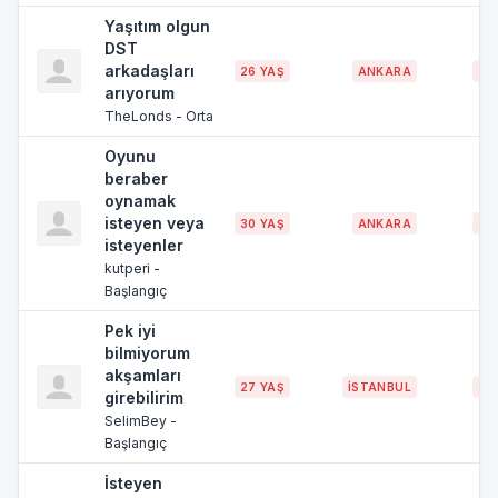
Yaşıtım olgun
DST
arkadaşları
26 YAŞ
ANKARA
~
arıyorum
TheLonds - Orta
Oyunu
beraber
oynamak
isteyen veya
30 YAŞ
ANKARA
~
isteyenler
kutperi -
Başlangıç
Pek iyi
bilmiyorum
akşamları
27 YAŞ
İSTANBUL
~
girebilirim
SelimBey -
Başlangıç
İsteyen