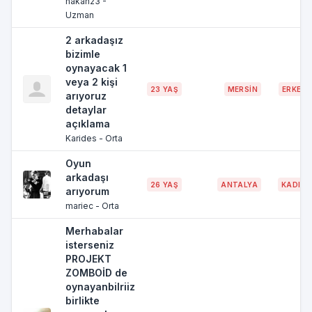
hakan23 -
Uzman
2 arkadaşız
bizimle
oynayacak 1
veya 2 kişi
23 YAŞ
MERSİN
ERKEK
arıyoruz
detaylar
açıklama
Karides - Orta
Oyun
arkadaşı
26 YAŞ
ANTALYA
KADIN
arıyorum
mariec - Orta
Merhabalar
isterseniz
PROJEKT
ZOMBOİD de
oynayanbilriiz
birlikte