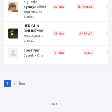
kişilerle
oynayabiliriz
22 YAŞ
İSTANBUL
~
I658795698 -
Yüksek
HER GÜN
ONLİNEYİM
35 YAŞ
ANTALYA
~
hkn--sylmz -
Yüksek
Together
31 YAŞ
ORDU
~
Czyrek - Orta
1
2
İleri
OYNA.CO