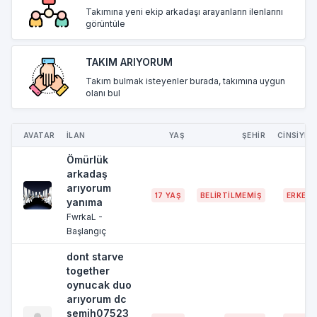
Takımına yeni ekip arkadaşı arayanların ilenlarını
görüntüle
TAKIM ARIYORUM
Takım bulmak isteyenler burada, takımına uygun
olanı bul
AVATAR
İLAN
YAŞ
ŞEHİR
CİNSİYET
Ömürlük
arkadaş
arıyorum
17 YAŞ
BELIRTILMEMIŞ
ERKEK
yanıma
FwrkaL -
Başlangıç
dont starve
together
oynucak duo
arıyorum dc
semih07523