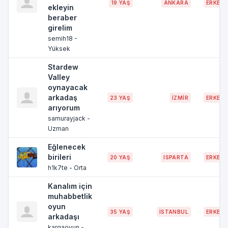
19 YAŞ
ANKARA
ERKEK
ekleyin
beraber
girelim
semih18 -
Yüksek
Stardew
Valley
oynayacak
arkadaş
23 YAŞ
İZMİR
ERKEK
arıyorum
samurayjack -
Uzman
Eğlenecek
birileri
20 YAŞ
ISPARTA
ERKEK
h1k7te - Orta
Kanalım için
muhabbetlik
oyun
35 YAŞ
İSTANBUL
ERKEK
arkadaşı
kargaoyun -