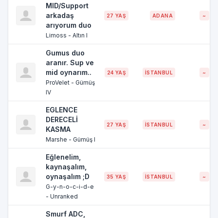
MID/Support
arkadaş
27 YAŞ
ADANA
~
arıyorum duo
Limoss - Altın I
Gumus duo
aranır. Sup ve
mid oynarım..
24 YAŞ
İSTANBUL
~
ProVelet - Gümüş
IV
EGLENCE
DERECELİ
27 YAŞ
İSTANBUL
~
KASMA
Marshe - Gümüş I
Eğlenelim,
kaynaşalım,
oynaşalım ;D
35 YAŞ
İSTANBUL
~
G-y-n-o-c-i-d-e
- Unranked
Smurf ADC,