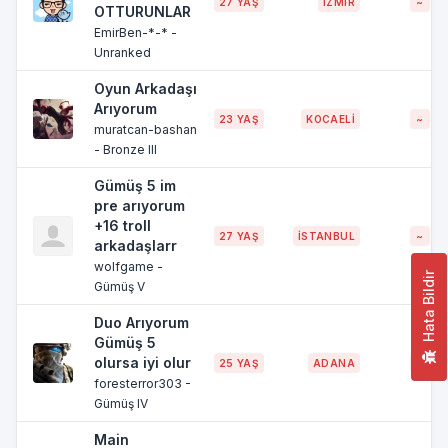
27 YAŞ
İZMİR
~
OTTURUNLAR
EmirBen-*-* -
Unranked
Oyun Arkadaşı
Arıyorum
23 YAŞ
KOCAELİ
~
muratcan-bashan
- Bronze III
Gümüş 5 im
pre arıyorum
+16 troll
27 YAŞ
İSTANBUL
~
arkadaşlarr
wolfgame -
Hata Bildir
Gümüş V
Duo Arıyorum
Gümüş 5
olursa iyi olur
25 YAŞ
ADANA
~
foresterror303 -
Gümüş IV
Main