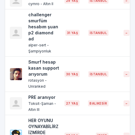
29 YAŞ
İSTANBUL
~
cymro - Altın II
challenger
smurfüm
hesabım şuan
p2 diamond
31 YAŞ
İSTANBUL
~
ad
alper-sert -
Şampiyonluk
Smurf hesap
kasan support
arıyorum
30 YAŞ
İSTANBUL
~
rotasyon -
Unranked
PRE aranıyor
Toksit-Şaman -
27 YAŞ
BALIKESİR
~
Altın III
HER OYUNU
OYNAYABİLİRZ
İZMİRDE