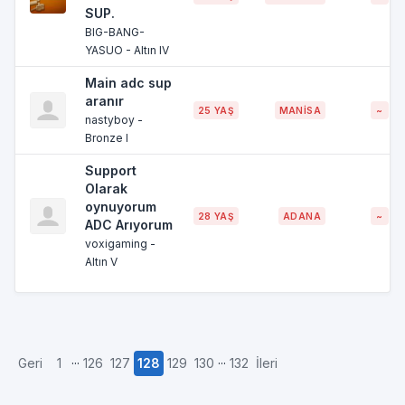
SUP.
BIG-BANG-
YASUO - Altın IV
Main adc sup
aranır
25 YAŞ
MANİSA
~
nastyboy -
Bronze I
Support
Olarak
oynuyorum
28 YAŞ
ADANA
~
ADC Arıyorum
voxigaming -
Altın V
...
...
Geri
1
126
127
128
129
130
132
İleri