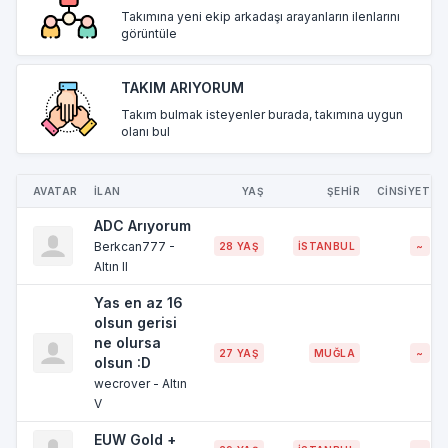
Takımına yeni ekip arkadaşı arayanların ilenlarını
görüntüle
TAKIM ARIYORUM
Takım bulmak isteyenler burada, takımına uygun
olanı bul
AVATAR
İLAN
YAŞ
ŞEHİR
CİNSİYET
ADC Arıyorum
Berkcan777 -
28 YAŞ
İSTANBUL
~
Altın II
Yas en az 16
olsun gerisi
ne olursa
27 YAŞ
MUĞLA
~
olsun :D
wecrover - Altın
V
EUW Gold +