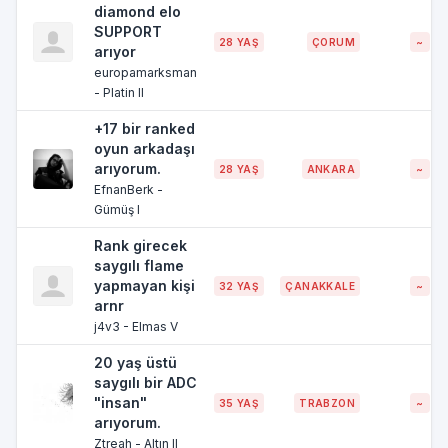
diamond elo
SUPPORT
28 YAŞ
ÇORUM
~
arıyor
europamarksman
- Platin II
+17 bir ranked
oyun arkadaşı
arıyorum.
28 YAŞ
ANKARA
~
EfnanBerk -
Gümüş I
Rank girecek
saygılı flame
yapmayan kişi
32 YAŞ
ÇANAKKALE
~
arnr
j4v3 - Elmas V
20 yaş üstü
saygılı bir ADC
"insan"
35 YAŞ
TRABZON
~
arıyorum.
Ztreah - Altın II