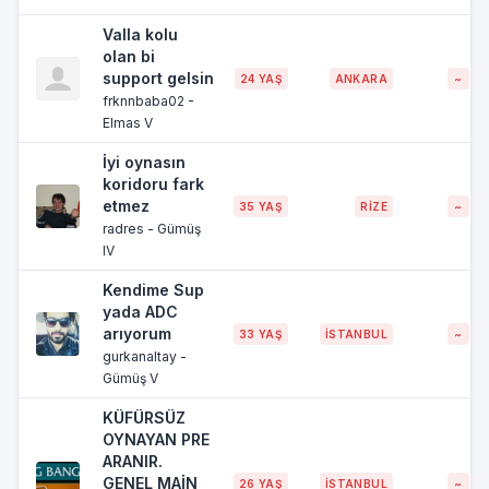
Valla kolu
olan bi
support gelsin
24 YAŞ
ANKARA
~
frknnbaba02 -
Elmas V
İyi oynasın
koridoru fark
etmez
35 YAŞ
RİZE
~
radres - Gümüş
IV
Kendime Sup
yada ADC
arıyorum
33 YAŞ
İSTANBUL
~
gurkanaltay -
Gümüş V
KÜFÜRSÜZ
OYNAYAN PRE
ARANIR.
GENEL MAİN
26 YAŞ
İSTANBUL
~