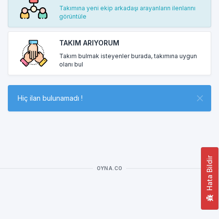
Takımına yeni ekip arkadaşı arayanların ilenlarını
görüntüle
TAKIM ARIYORUM
Takım bulmak isteyenler burada, takımına uygun
olanı bul
Hiç ilan bulunamadı !
Hata Bildir
OYNA.CO