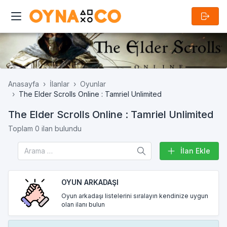
Anasayfa
İlanlar
Oyunlar
The Elder Scrolls Online : Tamriel Unlimited
The Elder Scrolls Online : Tamriel Unlimited
Toplam 0 ilan bulundu
İlan Ekle
OYUN ARKADAŞI
Oyun arkadaşı listelerini sıralayın kendinize uygun
olan ilanı bulun