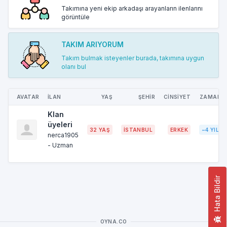
Takımına yeni ekip arkadaşı arayanların ilenlarını
görüntüle
TAKIM ARIYORUM
Takım bulmak isteyenler burada, takımına uygun
olanı bul
AVATAR
İLAN
YAŞ
ŞEHİR
CİNSİYET
ZAMAN
Klan
üyeleri
32 YAŞ
İSTANBUL
ERKEK
~4 YIL
nerca1905
- Uzman
Hata Bildir
OYNA.CO