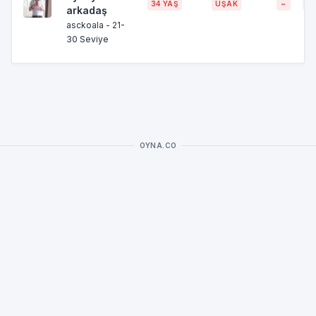
34 YAŞ
UŞAK
~
~8
arkadaş
asckoala - 21-
30 Seviye
OYNA.CO