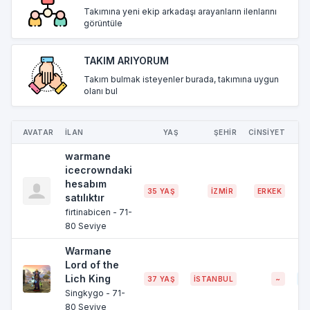
Takımına yeni ekip arkadaşı arayanların ilenlarını
görüntüle
TAKIM ARIYORUM
Takım bulmak isteyenler burada, takımına uygun
olanı bul
AVATAR
İLAN
YAŞ
ŞEHİR
CİNSİYET
Z
warmane
icecrowndaki
hesabım
35 YAŞ
İZMİR
ERKEK
~1
satılıktır
firtinabicen - 71-
80 Seviye
Warmane
Lord of the
Lich King
37 YAŞ
İSTANBUL
~
~6
Singkygo - 71-
80 Seviye