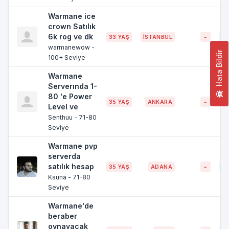
Warmane ice
crown Satılık
6k rog ve dk
33 YAŞ
İSTANBUL
~
~6
warmanewow -
Hata Bildir
100+ Seviye
Warmane
Serverında 1-
80 'e Power
35 YAŞ
ANKARA
~
~7
Level ve
Senthuu - 71-80
Seviye
Warmane pvp
serverda
satılık hesap
35 YAŞ
ADANA
~
~7
Ksuna - 71-80
Seviye
Warmane'de
beraber
oynayacak