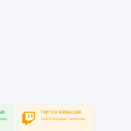
RI
TWITCH KANALLARI
ları
Twitch Kanalları Tanıtımları