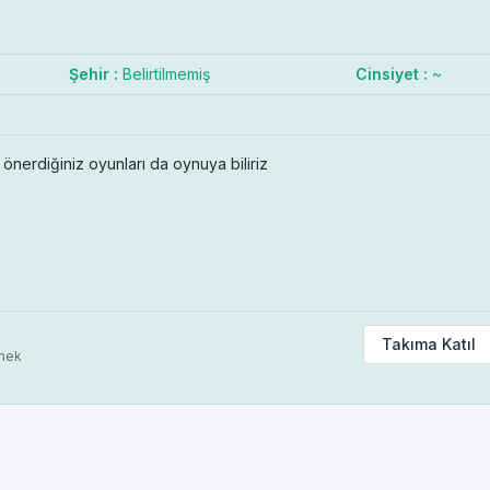
Şehir :
Belirtilmemiş
Cinsiyet :
~
önerdiğiniz oyunları da oynuya biliriz
Takıma Katıl
nmek