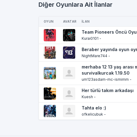
Diğer Oyunlara Ait İlanlar
OYUN
AVATAR
İLAN
Team Pioneers Öncü Oyu
Kurai0101 -
Beraber yayında oyun oyn
NightMare744 -
merhaba 12 13 yaş arası
survivalkurcak 1.19.50
um123asdam-mc-ismimm -
Her türlü takım arkadaşı
Kuesh -
Tahta elo :)
ofkelicubuk -