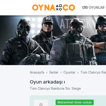
OYUNLAR
Anasayfa
İlanlar
Oyunlar
Tom Clancys Rai
Oyun arkadaşı ı
Tom Clancys Rainbow Six: Siege
Muhammet-Enes-ozkan