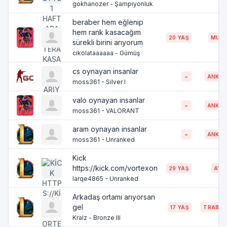
Oyna.co Yayınlandı
2016 yılında temellerini attığımız
Kullanıcılarımıza Duyuru
Kullanıcılarımıza genel duyurumuzdur
Oyuncuilan Yenileniyor...
Türk Oyun Buluşma Noktası "Oyuncuilan" Yenileniyor...
Company Of Heroes 2 Ücretsiz