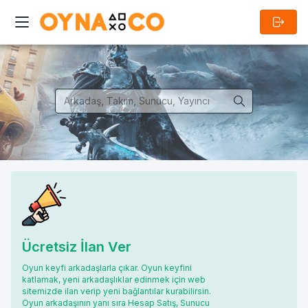
Ücretsiz İlan Ver
Oyun keyfi arkadaşlarla çıkar. Oyun keyfini
katlamak, yeni arkadaşlıklar edinmek için web
sitemizde ilan verip yeni bağlantılar kurabilirsin.
Oyun arkadaşının yanı sıra Hesap Satış, Sunucu