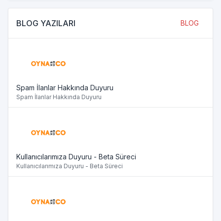
RTS Severlere Müjde!!!
CS : GO Danger Zone
CS : GO için Battle Royal mod ve dahası...
5 Dolar'a 10 Adet Oyun - Bundle #1
Toplam Steam değeri 380 TL olan 10 adet oyunu 5 Dolar'a almak istemez misiniz?
İlk Age Of Empires Yenileniyor!!!
Bir efsane 20 yıl sonra tekrar karşımızda.