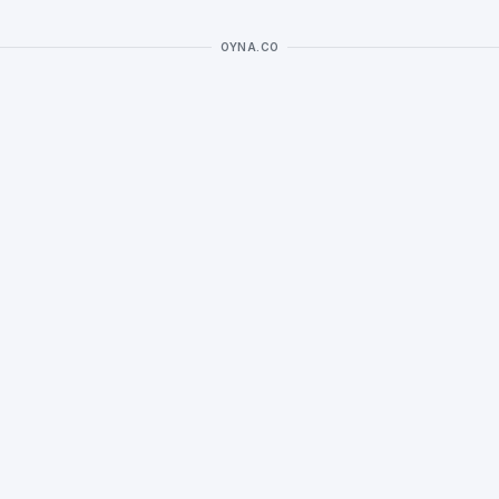
Copyright © 2021 OYNA.co All rights reserved.